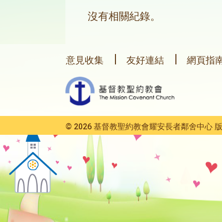
沒有相關紀錄。
意見收集
友好連結
網頁指
© 2026 基督教聖約教會耀安長者鄰舍中