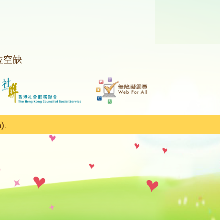
位空缺
).