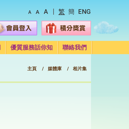
A
繁
簡
ENG
A
A
們
優質服務話你知
聯絡我們
主頁
媒體庫
相片集