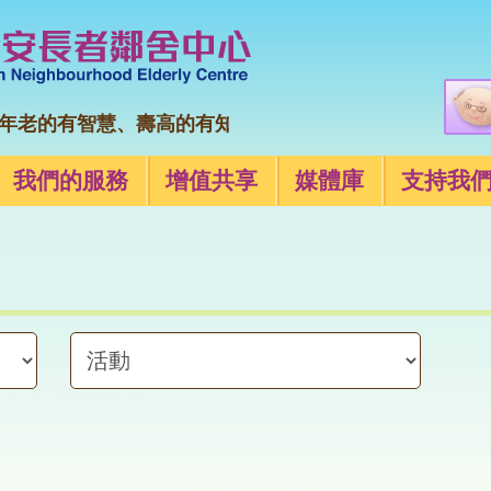
老的有智慧、壽高的有知識。(約伯記十二章12節)
我們的服務
增值共享
媒體庫
支持我